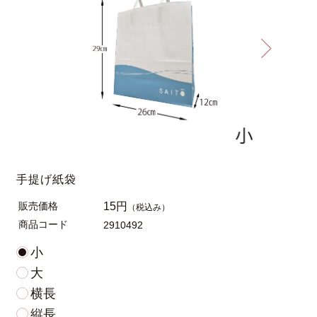
手提げ紙袋
販売価格
15円
（税込み）
商品コード
2910492
小
大
横長
縦長