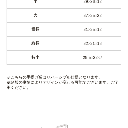
小
29×26×12
大
37×35×22
横長
31×35×12
縦長
32×31×18
特小
28.5×22×7
※こちらの手提げ袋はリバーシブル仕様となります。
※諸般の事情によりデザインが変わる可能でございます。ご了
承ください。