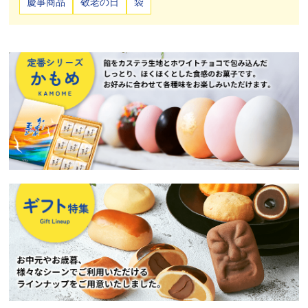
慶事商品
敬老の日
袋