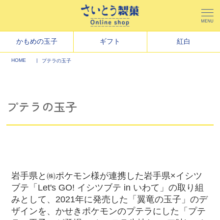
かもめの玉子
ギフト
紅白
HOME
プテラの玉子
プテラの玉子
岩手県と㈱ポケモン様が連携した岩手県
×
イシツ
ブテ「
Let's GO!
イシツブテ
in
いわて」の取り組
みとして、
2021
年に発売した「翼竜の玉子」のデ
ザインを、かせきポケモンのプテラにした「プテ