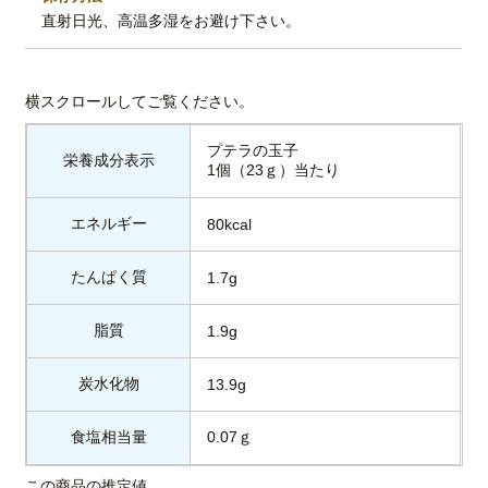
直射日光、高温多湿をお避け下さい。
プテラの玉子
栄養成分表示
1個（23ｇ）当たり
エネルギー
80kcal
たんぱく質
1.7g
脂質
1.9g
炭水化物
13.9g
食塩相当量
0.07ｇ
この商品の推定値