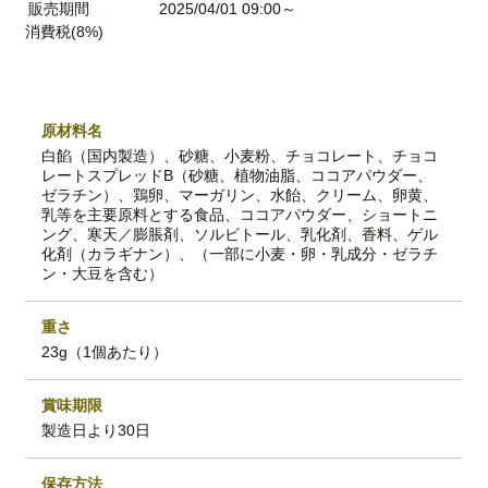
販売期間
2025/04/01 09:00～
消費税(8%)
原材料名
白餡（国内製造）、砂糖、小麦粉、チョコレート、チョコ
レートスプレッドB（砂糖、植物油脂、ココアパウダー、
ゼラチン）、鶏卵、マーガリン、水飴、クリーム、卵黄、
乳等を主要原料とする食品、ココアパウダー、ショートニ
ング、寒天／膨脹剤、ソルビトール、乳化剤、香料、ゲル
化剤（カラギナン）、（一部に小麦・卵・乳成分・ゼラチ
ン・大豆を含む）
重さ
23g（1個あたり）
賞味期限
製造日より30日
保存方法