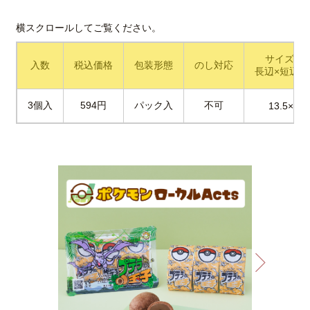
サイズ(cm
入数
税込価格
包装形態
のし対応
長辺×短辺×
3個入
594円
パック入
不可
13.5×9×