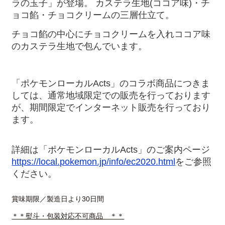
ラの玉子」が登場。
カステラ生地
(
ココア味
)
・チ
ョコ餡・チョコクリームの三層仕立て。
チョコ餡の中心にチョコクリームを入れココア味
のカステラ生地で包んでいます。
「ポケモンローカル
Acts
」のコラボ商品につきま
しては、通常地域限定での販売を行っております
が、期間限定でインターネット販売を行っており
ます。
詳細は「ポケモンローカル
Acts
」のご案内ページ
https://local.pokemon.jp/info/ec2020.html
をご参照
ください。
賞味期限／製造日より30日間
＊＊熨斗・包装対応不可商品 ＊＊