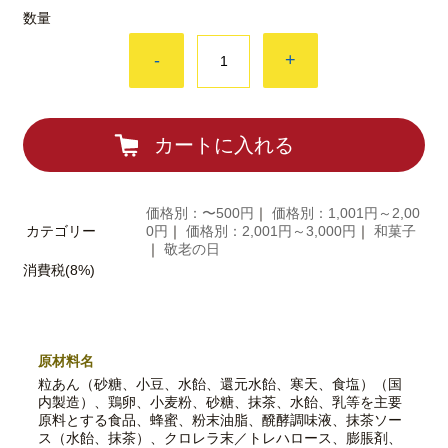
数量
-
+
カートに入れる
価格別：〜500円
｜
価格別：1,001円～2,00
カテゴリー
0円
｜
価格別：2,001円～3,000円
｜
和菓子
｜
敬老の日
消費税(8%)
原材料名
粒あん（砂糖、小豆、水飴、還元水飴、寒天、食塩）（国
内製造）、鶏卵、小麦粉、砂糖、抹茶、水飴、乳等を主要
原料とする食品、蜂蜜、粉末油脂、醗酵調味液、抹茶ソー
ス（水飴、抹茶）、クロレラ末／トレハロース、膨脹剤、