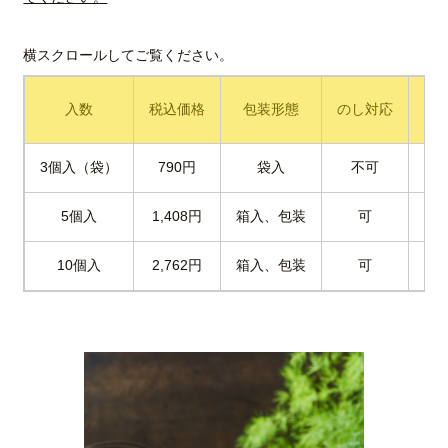
入数
税込価格
包装形態
のし対応
長
3個入（袋）
790円
袋入
不可
5個入
1,408円
箱入、包装
可
26
10個入
2,762円
箱入、包装
可
2