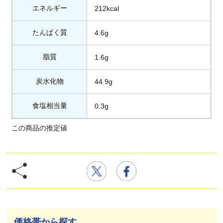
エネルギー
212kcal
たんぱく質
4.6g
脂質
1.6g
炭水化物
44.9g
食塩相当量
0.3g
この商品の推定値
価格帯から探す