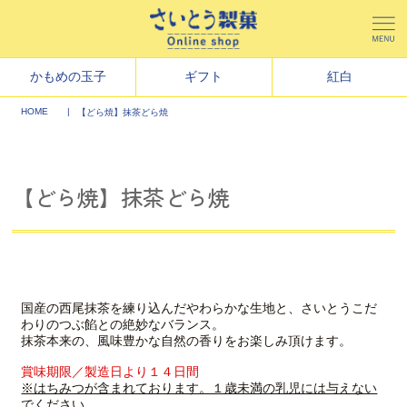
かもめの玉子
ギフト
紅白
HOME
【どら焼】抹茶どら焼
【どら焼】抹茶どら焼
国産の西尾抹茶を練り込んだやわらかな生地と、さいとうこだ
わりのつぶ餡との絶妙なバランス。
抹茶本来の、風味豊かな自然の香りをお楽しみ頂けます。
賞味期限／製造日より１４日間
※はちみつが含まれております。１歳未満の乳児には与えない
でください。