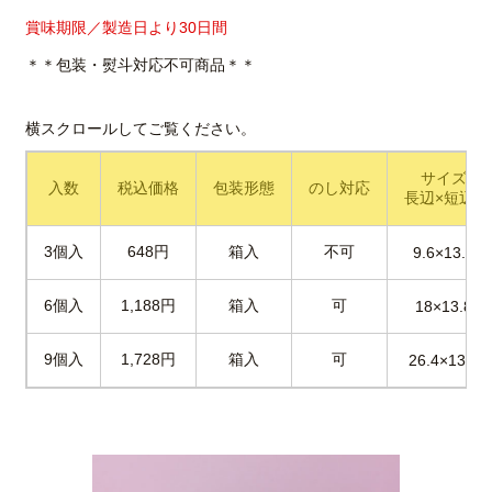
賞味期限／製造日より30日間
＊＊包装・熨斗対応不可商品＊＊
サイズ(cm
入数
税込価格
包装形態
のし対応
長辺×短辺×
3個入
648円
箱入
不可
9.6×13.8×4
6個入
1,188円
箱入
可
18×13.8×4
9個入
1,728円
箱入
可
26.4×13.8×