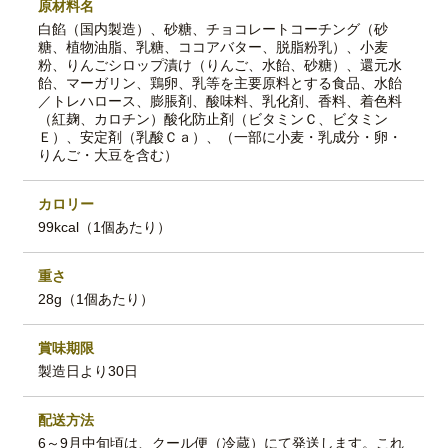
原材料名
白餡（国内製造）、砂糖、チョコレートコーチング（砂
糖、植物油脂、乳糖、ココアバター、脱脂粉乳）、小麦
粉、りんごシロップ漬け（りんご、水飴、砂糖）、還元水
飴、マーガリン、鶏卵、乳等を主要原料とする食品、水飴
／トレハロース、膨脹剤、酸味料、乳化剤、香料、着色料
（紅麹、カロチン）酸化防止剤（ビタミンＣ、ビタミン
Ｅ）、安定剤（乳酸Ｃａ）、（一部に小麦・乳成分・卵・
りんご・大豆を含む）
カロリー
99kcal（1個あたり）
重さ
28g（1個あたり）
賞味期限
製造日より30日
配送方法
6～9月中旬頃は、クール便（冷蔵）にて発送します。これ