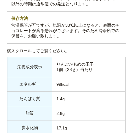
以外の時期は通常便での発送となります。
保存方法
常温保管が可ですが、気温が30℃以上になると、表面のチ
ョコレートが溶る恐れがございます。そのため冷暗所での
保管を、お願い致します。
りんごかもめの玉子
栄養成分表示
1個（28ｇ）当たり
エネルギー
99kcal
たんぱく質
1.4g
脂質
2.8g
炭水化物
17.1g