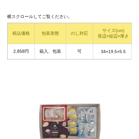
サイズ(cm)
税込価格
包装形態
のし対応
長辺×短辺×厚さ
2,858円
箱入、包装
可
34×19.5×5.5