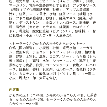
粉、還元水飴、りんごピューレ（りんご、砂糖）、鶏卵、
マーガリン、乳等を主要原料とする食品、アップルソース
（糖類（ブドウ糖果糖液糖、砂糖）、アップル濃縮果
汁）、紅茶、レモン果汁、水飴、紅茶ソース（糖類（水
飴、ブドウ糖果糖液糖、砂糖）、紅茶エキス（紅茶、砂
糖）、デキストリン）、食塩／トレハロース、膨脹剤、香
料、着色料（カカオ、カラメル、紅花黄、カロチノイ
ド）、乳化剤、酸化防止剤（ビタミンC）、酸味料、(一部
に乳成分・小麦・りんご・卵・大豆を含む
＜セーラーくんのかもめの玉子やわらかクッキー＞
白餡（国内製造）、小麦粉、砂糖、還元水飴、マーガリ
ン、脱脂粉乳、チョコレートスプレットB（乳糖、植物油
脂、砂糖、全粉乳、澱粉、ココアバター）、もち粉（もち
米（国産））、鶏卵、水飴、ショートニング、乳等を主要
原料とする食品、卵黄、コーンスターチ、食塩／トレハロ
ース、膨脹剤、香料、乳化剤、セルロース、着色料（クチ
ナシ、カロチン）、酸化防止剤（ビタミンE）、（一部に
小麦・乳成分・卵・大豆を含む）
内容量
かもめの玉子ミニ×4個、かもめのショコらん×3個、紅茶香
る かもめの玉子×3個、セーラーくんのかもめの玉子やわ
らかクッキー×４個