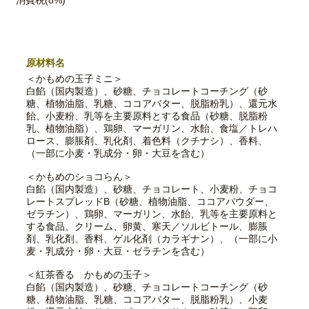
消費税(8%)
原材料名
＜かもめの玉子ミニ＞
白餡（国内製造）、砂糖、チョコレートコーチング（砂
糖、植物油脂、乳糖、ココアバター、脱脂粉乳）、還元水
飴、小麦粉、乳等を主要原料とする食品（砂糖、脱脂粉
乳、植物油脂）、鶏卵、マーガリン、水飴、食塩／トレハ
ロース、膨脹剤、乳化剤、着色料（クチナシ）、香料、
（一部に小麦・乳成分・卵・大豆を含む）
＜かもめのショコらん＞
白餡（国内製造）、砂糖、チョコレート、小麦粉、チョコ
レートスプレッドB（砂糖、植物油脂、ココアパウダー、
ゼラチン）、鶏卵、マーガリン、水飴、乳等を主要原料と
する食品、クリーム、卵黄、寒天／ソルビトール、膨脹
剤、乳化剤、香料、ゲル化剤（カラギナン）、（一部に小
麦・乳成分・卵・大豆・ゼラチンを含む）
＜紅茶香る かもめの玉子＞
白餡（国内製造）、砂糖、チョコレートコーチング（砂
糖、植物油脂、乳糖、ココアバター、脱脂粉乳）、小麦