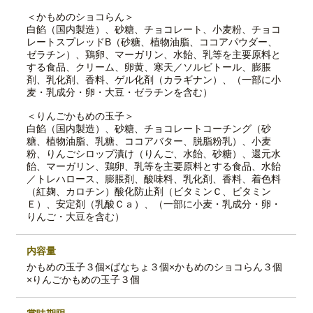
＜かもめのショコらん＞
白餡（国内製造）、砂糖、チョコレート、小麦粉、チョコ
レートスプレッドB（砂糖、植物油脂、ココアパウダー、
ゼラチン）、鶏卵、マーガリン、水飴、乳等を主要原料と
する食品、クリーム、卵黄、寒天／ソルビトール、膨脹
剤、乳化剤、香料、ゲル化剤（カラギナン）、（一部に小
麦・乳成分・卵・大豆・ゼラチンを含む）
＜りんごかもめの玉子＞
白餡（国内製造）、砂糖、チョコレートコーチング（砂
糖、植物油脂、乳糖、ココアバター、脱脂粉乳）、小麦
粉、りんごシロップ漬け（りんご、水飴、砂糖）、還元水
飴、マーガリン、鶏卵、乳等を主要原料とする食品、水飴
／トレハロース、膨脹剤、酸味料、乳化剤、香料、着色料
（紅麹、カロチン）酸化防止剤（ビタミンＣ、ビタミン
Ｅ）、安定剤（乳酸Ｃａ）、（一部に小麦・乳成分・卵・
りんご・大豆を含む）
内容量
かもめの玉子３個×ばなちょ３個×かもめのショコらん３個
×りんごかもめの玉子３個