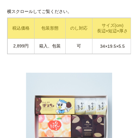
サイズ(cm)
税込価格
包装形態
のし対応
長辺×短辺×厚さ
2,899円
箱入、包装
可
34×19.5×5.5