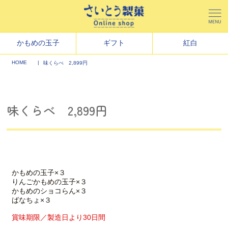
かもめの玉子
ギフト
紅白
HOME
味くらべ 2,899円
味くらべ 2,899円
かもめの玉子×３
りんごかもめの玉子×３
かもめのショコらん×３
ばなちょ×３
賞味期限／製造日より30日間