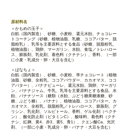
原材料名
＜かもめの玉子＞
白餡（国内製造）、砂糖、小麦粉、還元水飴、チョコレー
トコーチング（砂糖、植物油脂、乳糖、ココアバター、脱
脂粉乳）、乳等を主要原料とする食品（砂糖、脱脂粉乳、
植物油脂）、鶏卵、マーガリン、水飴、食塩／トレハロー
ス、膨脹剤、乳化剤、着色料（クチナシ）、香料、（一部
に小麦・乳成分・卵・大豆を含む）
＜ばなちょ＞
白餡（国内製造）、砂糖、小麦粉、準チョコレート（植物
油脂、砂糖、全粉乳、ココアパウダー、カカオマス、ココ
アバター）、バナナピューレ、還元水飴、鶏卵、マーガリ
ン、バナナジャム、牛乳、乳等を主要原料とする食品、水
飴、バナナソース（糖類（水飴、ぶどう糖果糖液糖、砂
糖、ぶどう糖）、バナナ）、植物油脂、ココアバター、カ
カオマス、全粉乳、脱脂粉乳／トレハロース、膨脹剤、グ
リシン、乳化剤、ソルビトール、香料、ゲル化剤（ペクチ
ン）、酸化防止剤（ビタミンC）、酸味料、着色料（クチ
ナシ、紅麹、黄4、赤3、黄5、青1）、クエン酸Ca、光沢
剤、（一部に小麦・乳成分・卵・バナナ・大豆を含む）