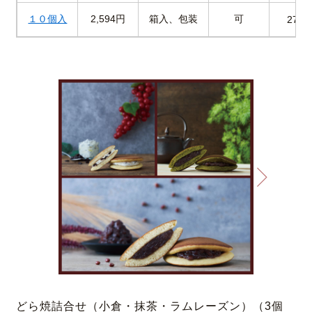
１０個入
2,594円
箱入、包装
可
27.5
どら焼詰合せ（小倉・抹茶・ラムレーズン）（3個