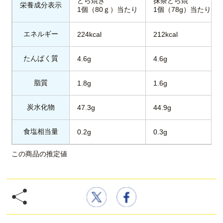
どら焼き
抹茶どら焼
栄養成分表示
1個（80ｇ）当たり
1個（78g）当たり
エネルギー
224kcal
212kcal
たんぱく質
4.6g
4.6g
脂質
1.8g
1.6g
炭水化物
47.3g
44.9g
食塩相当量
0.2g
0.3g
この商品の推定値