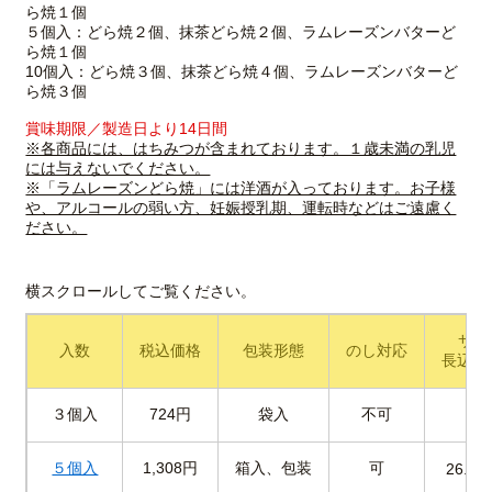
ら焼１個
５個入：どら焼２個、抹茶どら焼２個、ラムレーズンバターど
ら焼１個
10個入：どら焼３個、抹茶どら焼４個、ラムレーズンバターど
ら焼３個
賞味期限／製造日より14日間
※各商品には、はちみつが含まれております。１歳未満の乳児
には与えないでください。
※「ラムレーズンどら焼」には洋酒が入っております。お子様
や、アルコールの弱い方、妊娠授乳期、運転時などはご遠慮く
ださい。
サイズ
入数
税込価格
包装形態
のし対応
長辺×
３個入
724円
袋入
不可
５個入
1,308円
箱入、包装
可
26.5×