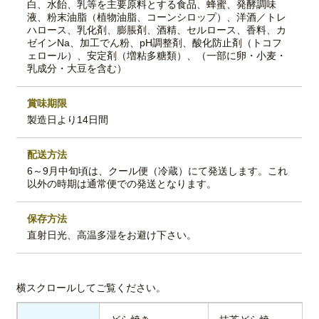
白、水飴、乳等を主要原料とする食品、蜂蜜、発酵調味
液、粉末油脂（植物油脂、コーンシロップ）、洋酒／トレ
ハロース、乳化剤、膨脹剤、酒精、セルロース、香料、カ
ゼインNa、加工でん粉、pH調整剤、酸化防止剤（トコフ
ェロール）、安定剤（増粘多糖類）、（一部に卵・小麦・
乳成分・大豆を含む）
賞味期限
製造日より14日間
配送方法
6～9月中旬頃は、クール便（冷蔵）にて発送します。これ
以外の時期は通常便での発送となります。
保存方法
直射日光、高温多湿をお避け下さい。