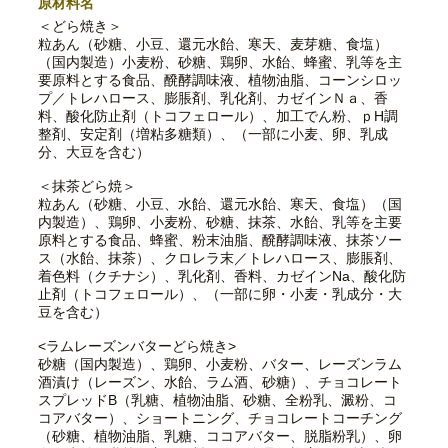
原材料名
＜どら焼き＞
粒あん（砂糖、小豆、還元水飴、寒天、麦芽糖、食塩）
（国内製造）小麦粉、砂糖、鶏卵、水飴、蜂蜜、乳等を主
要原料とする食品、醗酵調味液、植物油脂、コーンシロッ
プ／トレハロース、膨脹剤、乳化剤、カゼインＮａ、香
料、酸化防止剤（トコフェロール）、加工でん粉、ｐH調
整剤、安定剤（増粘多糖類）、（一部に小麦、卵、乳成
分、大豆を含む）
＜抹茶どら焼＞
粒あん（砂糖、小豆、水飴、還元水飴、寒天、食塩）（国
内製造）、鶏卵、小麦粉、砂糖、抹茶、水飴、乳等を主要
原料とする食品、蜂蜜、粉末油脂、醗酵調味液、抹茶ソー
ス（水飴、抹茶）、クロレラ末／トレハロース、膨脹剤、
着色料（クチナシ）、乳化剤、香料、カゼインNa、酸化防
止剤（トコフェロール）、（一部に卵・小麦・乳成分・大
豆を含む）
<ラムレーズンバターどら焼き>
砂糖（国内製造）、鶏卵、小麦粉、バター、レーズンラム
酒漬け（レーズン、水飴、ラム酒、砂糖）、チョコレート
スプレッドB（乳糖、植物油脂、砂糖、全粉乳、澱粉、コ
コアバター）、ショートニング、チョコレートコーチング
（砂糖、植物油脂、乳糖、ココアバター、脱脂粉乳）、卵