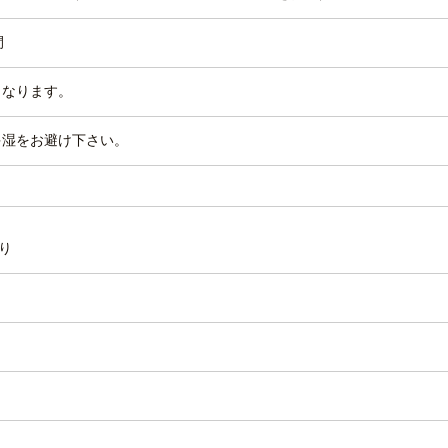
間
となります。
多湿をお避け下さい。
り