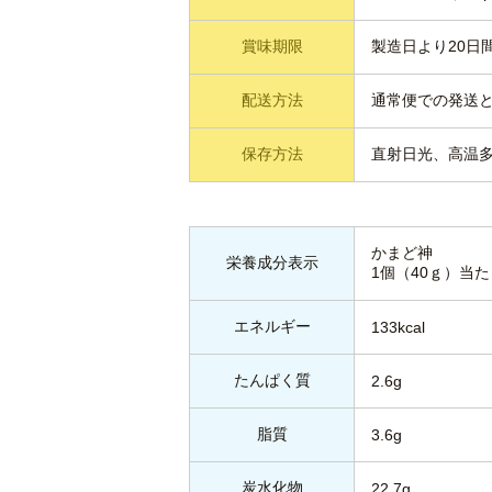
賞味期限
製造日より20日
配送方法
通常便での発送
保存方法
直射日光、高温
かまど神
栄養成分表示
1個（40ｇ）当た
エネルギー
133kcal
たんぱく質
2.6g
脂質
3.6g
炭水化物
22.7g