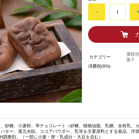
-
価格別
カテゴリー
菓子
消費税(8%)
）、砂糖、小麦粉、準チョコレート（砂糖、植物油脂、乳糖、全粉乳、
、バター、還元水飴、ココアパウダー、乳等を主要原料とする食品、洋
pH調整剤、（一部に小麦・卵・乳成分・大豆を含む）