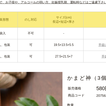
で、お子様や、アルコールの弱い方、妊娠授乳期、運転時などはご遠慮下さ
サイズ(cm)
装形態
のし対応
長辺×短辺×厚さ
袋入
不可
-
入、包装
可
19.5×13.5×5.5
手提
入、包装
可
27.5×21.5×7
手
かまど神（3
58
販売価格
商品コード
20756
数量