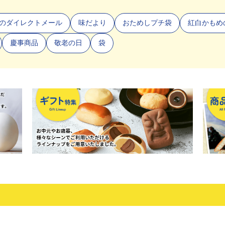
のダイレクトメール
味だより
おためしプチ袋
紅白かもめ
慶事商品
敬老の日
袋