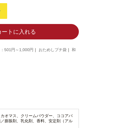
+
カートに入れる
：501円～1,000円
｜
おためしプチ袋
｜
和
カカオマス、クリームパウダー、ココアパ
酒／膨脹剤、乳化剤、香料、安定剤（アル