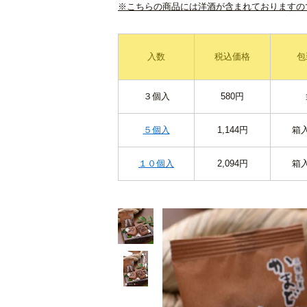
※こちらの商品には洋酒が含まれておりますの
入数
税込価格
包
３個入
580円
５個入
1,144円
箱
１０個入
2,094円
箱