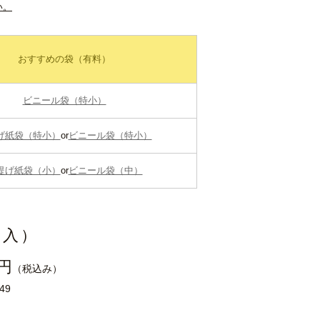
い。
おすすめの袋（有料）
ビニール袋（特小）
げ紙袋（特小）
or
ビニール袋（特小）
提げ紙袋（小）
or
ビニール袋（中）
個入）
0円
（税込み）
49