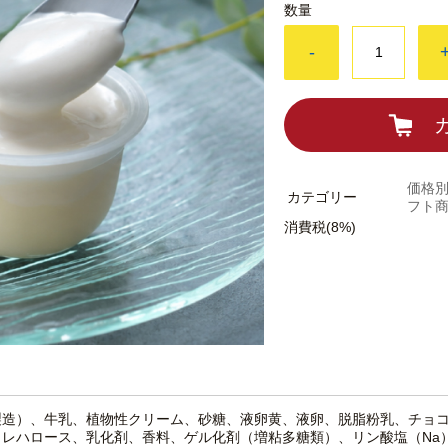
数量
-
価格別
カテゴリー
フト
消費税(8%)
製造）、牛乳、植物性クリーム、砂糖、液卵黄、液卵、脱脂粉乳、チョ
トレハロース、乳化剤、香料、ゲル化剤（増粘多糖類）、リン酸塩（Na