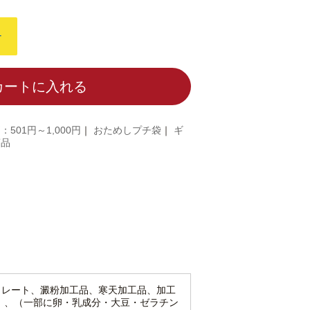
+
カートに入れる
：501円～1,000円
｜
おためしプチ袋
｜
ギ
商品
コレート、澱粉加工品、寒天加工品、加工
）、（一部に卵・乳成分・大豆・ゼラチン