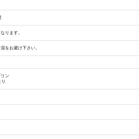
間
となります。
多湿をお避け下さい。
プリン
たり