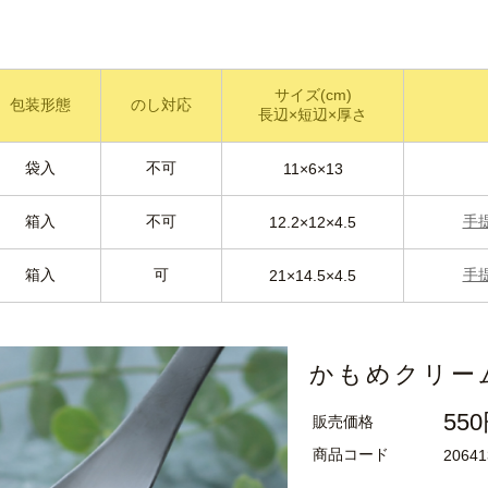
サイズ(cm)
包装形態
のし対応
長辺×短辺×厚さ
袋入
不可
11×6×13
箱入
不可
手
12.2×12×4.5
箱入
可
手
21×14.5×4.5
かもめクリー
55
販売価格
商品コード
20641