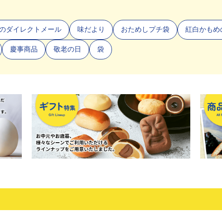
のダイレクトメール
味だより
おためしプチ袋
紅白かもめ
慶事商品
敬老の日
袋