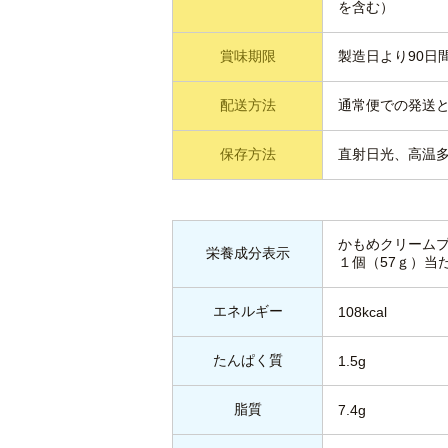
を含む）
賞味期限
製造日より90日
配送方法
通常便での発送
保存方法
直射日光、高温
かもめクリーム
栄養成分表示
１個（57ｇ）当
エネルギー
108kcal
たんぱく質
1.5g
脂質
7.4g