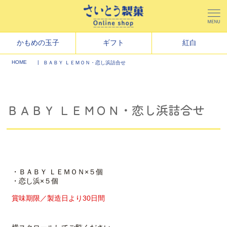
かもめの玉子
ギフト
紅白
HOME
ＢＡＢＹ ＬＥＭＯＮ・恋し浜詰合せ
ＢＡＢＹ ＬＥＭＯＮ・恋し浜詰合せ
・ＢＡＢＹ ＬＥＭＯＮ×５個
・恋し浜×５個
賞味期限／製造日より30日間