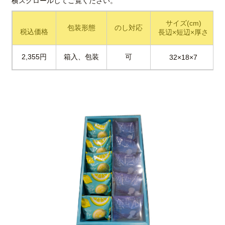
サイズ(cm)
包装形態
のし対応
税込価格
長辺×短辺×厚さ
2,355円
箱入、包装
可
32×18×7