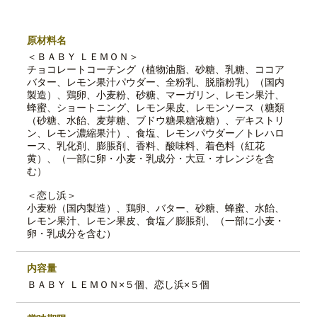
原材料名
＜ＢＡＢＹ ＬＥＭＯＮ＞
チョコレートコーチング（植物油脂、砂糖、乳糖、ココア
バター、レモン果汁パウダー、全粉乳、脱脂粉乳）（国内
製造）、鶏卵、小麦粉、砂糖、マーガリン、レモン果汁、
蜂蜜、ショートニング、レモン果皮、レモンソース（糖類
（砂糖、水飴、麦芽糖、ブドウ糖果糖液糖）、デキストリ
ン、レモン濃縮果汁）、食塩、レモンパウダー／トレハロ
ース、乳化剤、膨脹剤、香料、酸味料、着色料（紅花
黄）、（一部に卵・小麦・乳成分・大豆・オレンジを含
む）
＜恋し浜＞
小麦粉（国内製造）、鶏卵、バター、砂糖、蜂蜜、水飴、
レモン果汁、レモン果皮、食塩／膨脹剤、（一部に小麦・
卵・乳成分を含む）
内容量
ＢＡＢＹ ＬＥＭＯＮ×５個、恋し浜×５個